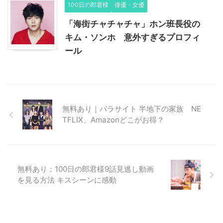
100日の郎君様
俳優・女優
「海街チャチャチャ」ホン班長役の
キム・ソンホ 意外すぎるプロフィ
ール
無料あり｜パラサイト 半地下の家族 NE
TFLIX、Amazonどこがお得？
無料あり：100日の郎君様9話見逃し動画
を見る方法 キスシーンに感動