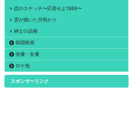
恋のスケッチ〜応答せよ1988〜
雲が描いた月明かり
紳士の品格
韓国映画
俳優・女優
ロケ地
スポンサーリンク