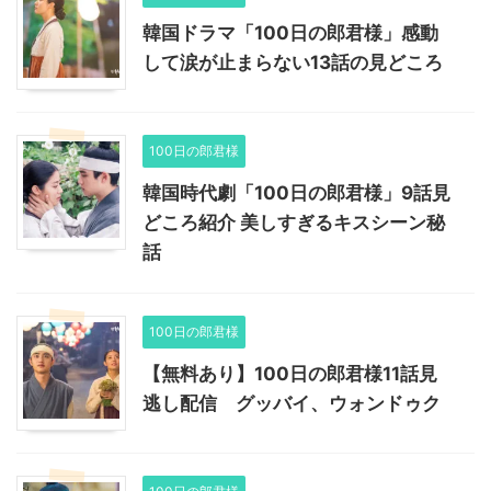
韓国ドラマ「100日の郎君様」感動
して涙が止まらない13話の見どころ
100日の郎君様
韓国時代劇「100日の郎君様」9話見
どころ紹介 美しすぎるキスシーン秘
話
100日の郎君様
【無料あり】100日の郎君様11話見
逃し配信 グッバイ、ウォンドゥク