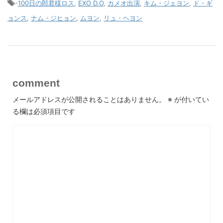
-
100日の郎君様ロス
,
EXO D.O
,
カメオ出演
,
キム・ジェヨン
,
ド・ギ
ョンス
,
ナム・ジヒョン
,
ムヨン
,
リュ・ヘヨン
comment
メールアドレスが公開されることはありません。
※
が付いてい
る欄は必須項目です