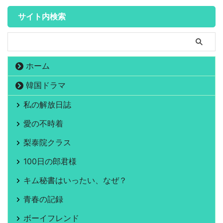
サイト内検索
ホーム
韓国ドラマ
私の解放日誌
愛の不時着
梨泰院クラス
100日の郎君様
キム秘書はいったい、なぜ？
青春の記録
ボーイフレンド