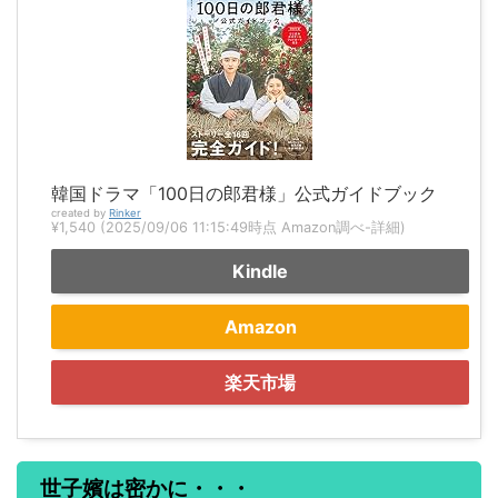
韓国ドラマ「100日の郎君様」公式ガイドブック
created by
Rinker
¥1,540
(2025/09/06 11:15:49時点 Amazon調べ-
詳細)
Kindle
Amazon
楽天市場
世子嬪は密かに・・・