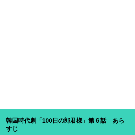
韓国時代劇「100日の郎君様」第６話 あら
すじ