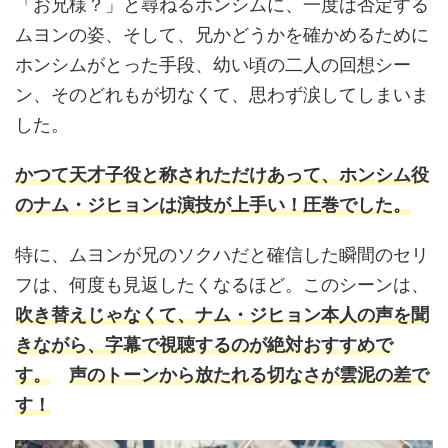
「お兄様？」と尋ねるホンシムに、一度は否定する
ムヨンの姿、そして、兄かどうかを確かめるために
ホンシムがとった手段、幼い頃の二人の回想シー
ン、そのどれもが切なくて、思わず涙してしまいま
した。
かつて天才子役と称されただけあって、ホンシム役
のナム・ジヒョンは演技が上手い！
圧巻
でした。
特に、ムヨンが兄のソクハだと確信した瞬間のセリ
フは、何度も見返したくなるほど。このシーンは、
吹き替えじゃなくて、ナム・ジヒョン本人の声を聞
きながら、字幕で視聴するのが絶対おすすめで
す。
声のトーンから放たれる切なさが
雲泥の差で
す！