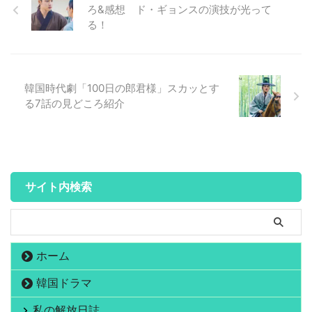
ろ&感想 ド・ギョンスの演技が光って
る！
韓国時代劇「100日の郎君様」スカッとす
る7話の見どころ紹介
サイト内検索
ホーム
韓国ドラマ
私の解放日誌