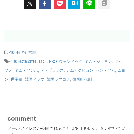
-
100日の郎君様
-
100日の郎君様
,
D.O.
,
EXO
,
ウォンドゥク
,
キム・ジェヨン
,
キム・
ソノ
,
キム・ソンホ
,
ド・ギョンス
,
ナム・ジヒョン
,
ハン・ソヒ
,
ムヨ
ン
,
世子嬪
,
韓国ドラマ
,
韓国ラブコメ
,
韓国時代劇
comment
メールアドレスが公開されることはありません。
※
が付いてい