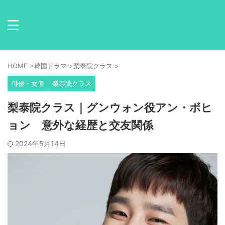
HOME
>
韓国ドラマ
>
梨泰院クラス
>
俳優・女優
梨泰院クラス
梨泰院クラス｜グンウォン役アン・ボヒ
ョン 意外な経歴と交友関係
2024年5月14日