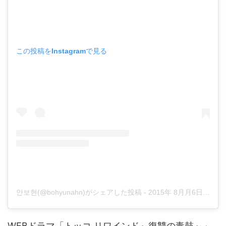
この投稿をInstagramで見る
안보현(@bohyunahn)がシェアした投稿
-
2015年 8月月6日午前4時54分PDT
WEBドラマ「トッコ リワインド～復讐の毒鼓～」