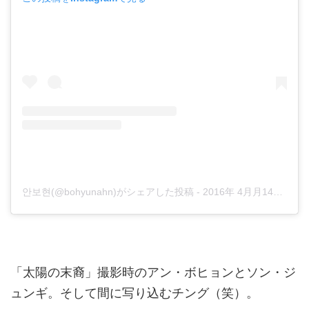
안보현(@bohyunahn)がシェアした投稿
-
2016年 4月月14日午前8時28分PDT
「太陽の末裔」撮影時のアン・ボヒョンとソン・ジ
ュンギ。そして間に写り込むチング（笑）。