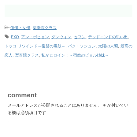
-
俳優・女優
,
梨泰院クラス
-
EXO
,
アン・ボヒョン
,
グンウォン
,
セフン
,
デッドエンドの思い出
,
トッコ リワインド～復讐の毒鼓～
,
パク・ソジュン
,
太陽の末裔
,
最高の
恋人
,
梨泰院クラス
,
私がヒロイン！～宿敵のビョル姉妹～
comment
メールアドレスが公開されることはありません。
※
が付いてい
る欄は必須項目です