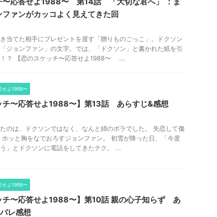
〜応答せよ1988〜 第14話 「大切な君へ」 ：ま
ンファンがカッコよく見えてきた回
き当てた相手にプレゼントを渡す「贈りものごっこ」。ドクソン
「ジョンファン」の文字。では、「ドクソン」と書かれた紙を引
？ 【恋のスケッチ〜応答せよ1988〜 ...
せよ1988〜
チ〜応答せよ1988〜】第13話 あらすじ&感想
たのは、ドクソンではなく、なんと姉のボラでした。 失恋して傷
 ホッと胸をなでおろすジョンファン。 初雪が降った日、「今度
う」とドクソンに電話をしてきたテク。 ...
せよ1988〜
チ〜応答せよ1988〜】第10話 親の心子知らず あ
タバレ感想