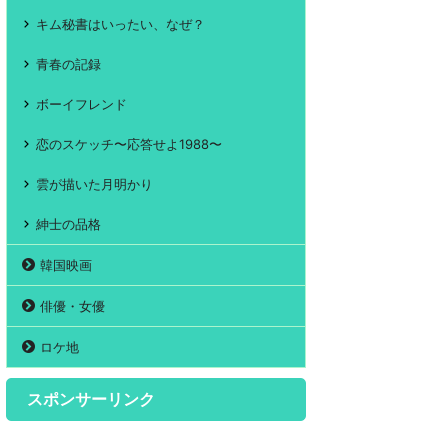
キム秘書はいったい、なぜ？
青春の記録
ボーイフレンド
恋のスケッチ〜応答せよ1988〜
雲が描いた月明かり
紳士の品格
韓国映画
俳優・女優
ロケ地
スポンサーリンク