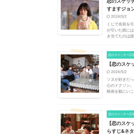
恋のスケッチ
すますジョ
2024/5/2
くじで名前を引
が引いた紙には
き当てたのは誰！
恋のスケッチ〜応答
【恋のスケッ
2024/5/2
ソヌが好きだっ
心のドクソン。
映画を観にいこ
恋のスケッチ〜応答
【恋のスケッ
らすじ&ネ