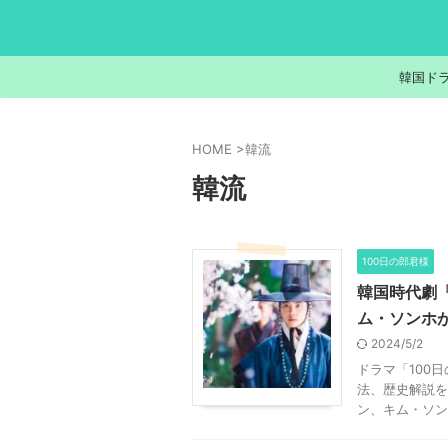
韓国ド
HOME
>
韓流
韓流
100日の郎君様
韓国時代劇「
ム・ソンホ
2024/5/2
ドラマ「100
法、歴史解説を
ン、キム・ソンホ