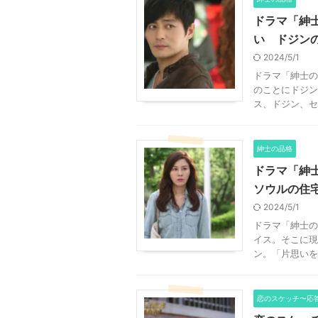
ドラマ「紳
い ドジン
2024/5/1
ドラマ「紳士の
のことにドジン
ス、ドジン、セ
紳士の品格
ドラマ「紳
ソウルの住
2024/5/1
ドラマ「紳士の
イス。そこに現
ン。「片思いを
恋のスケッチ〜応答