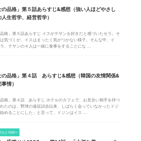
士の品格」第５話あらすじ&感想（強い人ほどやさし
の人生哲学、経営哲学）
品格」第５話あらすじ イスがテサンを好きだと感づいたセラ。そ
は気づくが、イスはまったく気がつかない様子。そんな中、イ
ラ、テサンの４人は一緒に食事をすることにな ...
士の品格」第４話 あらすじ&感想（韓国の友情関係&
宅事情）
品格」第４話 あらすじ ホテルのカフェで、お見合い相手を待つ
れたのは、野球の遠征試合以来、しばらく会っていなかったドジ
始めることにした」と言って、ドジンはイス ...
せよ1988〜