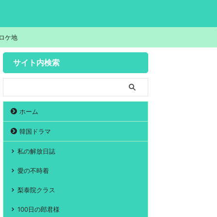
ロケ地
サイト内検索
ホーム
韓国ドラマ
私の解放日誌
愛の不時着
梨泰院クラス
100日の郎君様