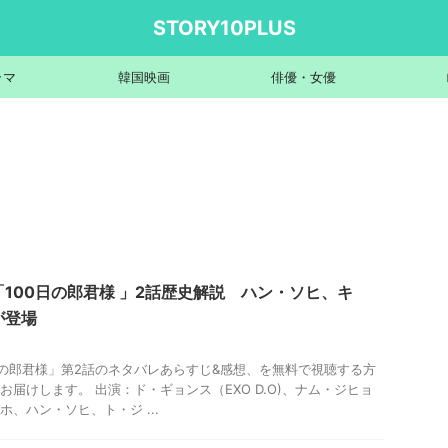
STORY10PLUS
ラマ
韓国映画
俳優・女優
100日の郎君様 」2話歴史解説 ハン・ソヒ、キ
が登場
日の郎君様」第2話のネタバレあらすじ&感想、を無料で視聴する方
お届けします。 出演：ド・ギョンス（EXO D.O)、ナム・ジヒョ
、ハン・ソヒ、ト・ジ ...