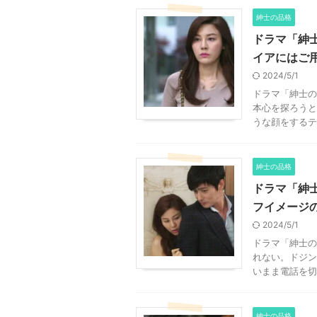
紳士の品格
ドラマ「紳
イアにはご
2024/5/1
ドラマ「紳士の
本心を探ろうと
うな顔をするテ
紳士の品格
ドラマ「紳
フイメージ
2024/5/1
ドラマ「紳士の
れない。ドジン
いまま電話を切
紳士の品格