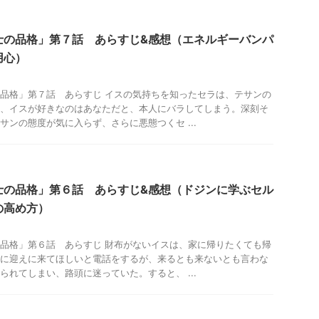
士の品格」第７話 あらすじ&感想（エネルギーバンパ
用心）
品格」第７話 あらすじ イスの気持ちを知ったセラは、テサンの
、イスが好きなのはあなただと、本人にバラしてしまう。深刻そ
サンの態度が気に入らず、さらに悪態つくセ ...
士の品格」第６話 あらすじ&感想（ドジンに学ぶセル
の高め方）
品格」第６話 あらすじ 財布がないイスは、家に帰りたくても帰
に迎えに来てほしいと電話をするが、来るとも来ないとも言わな
られてしまい、路頭に迷っていた。すると、 ...