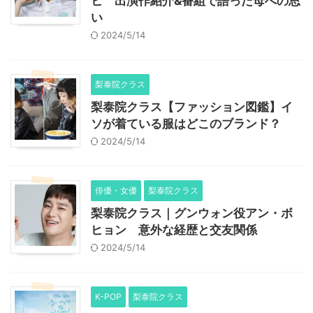
ヒ 出演作紹介&番組で語った母への思
い
2024/5/14
梨泰院クラス
梨泰院クラス【ファッション図鑑】イ
ソが着ている服はどこのブランド？
2024/5/14
俳優・女優
梨泰院クラス
梨泰院クラス｜グンウォン役アン・ボ
ヒョン 意外な経歴と交友関係
2024/5/14
K-POP
梨泰院クラス