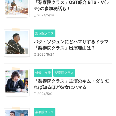
「梨泰院クラス」OST紹介 BTS・V(テ
テ)の参加秘話も！
2024/5/14
梨泰院クラス
パク・ソジュンにどハマりするドラマ
「梨泰院クラス」出演理由は？
2025/6/24
俳優・女優
梨泰院クラス
「梨泰院クラス」主演のキム・ダミ 知
れば知るほど彼女にハマる
2024/5/9
梨泰院クラス