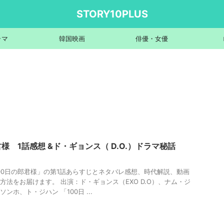
STORY10PLUS
ラマ
韓国映画
俳優・女優
君様 1話感想 &ド・ギョンス（ D.O.）ドラマ秘話
00日の郎君様」の第1話あらすじとネタバレ感想、時代解説、動画
方法をお届けます。 出演：ド・ギョンス（EXO D.O）、ナム・ジ
ンホ、ト・ジハン 「100日 ...