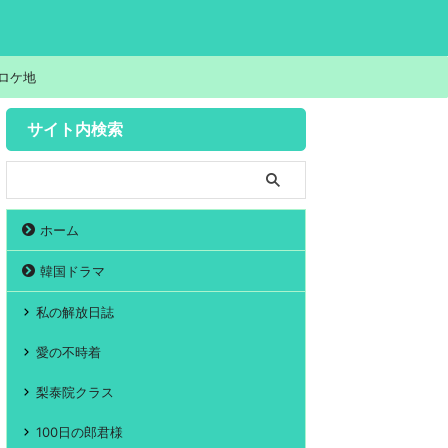
ロケ地
サイト内検索
ホーム
韓国ドラマ
私の解放日誌
愛の不時着
梨泰院クラス
100日の郎君様