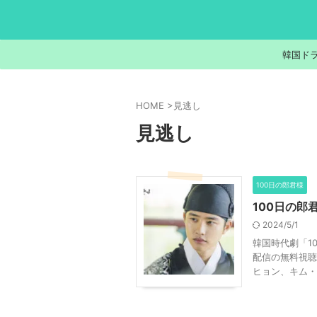
韓国ド
HOME
>
見逃し
見逃し
100日の郎君様
100日の郎
2024/5/1
韓国時代劇「1
配信の無料視聴
ヒョン、キム・ソ