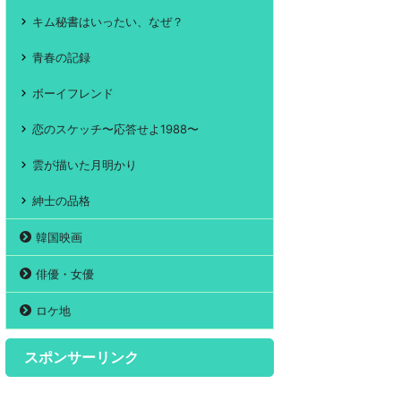
キム秘書はいったい、なぜ？
青春の記録
ボーイフレンド
恋のスケッチ〜応答せよ1988〜
雲が描いた月明かり
紳士の品格
韓国映画
俳優・女優
ロケ地
スポンサーリンク