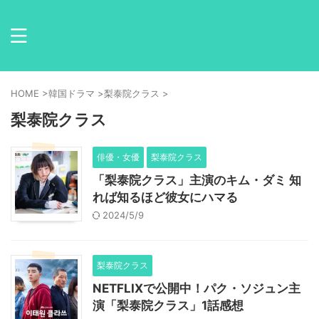
HOME
>
韓国ドラマ
>
梨泰院クラス
>
梨泰院クラス
俳優・女優
梨泰院クラス
「梨泰院クラス」主演のキム・ダミ 知
れば知るほど彼女にハマる
2024/5/9
梨泰院クラス
NETFLIXで公開中！パク・ソジュン主
演「梨泰院クラス」1話感想