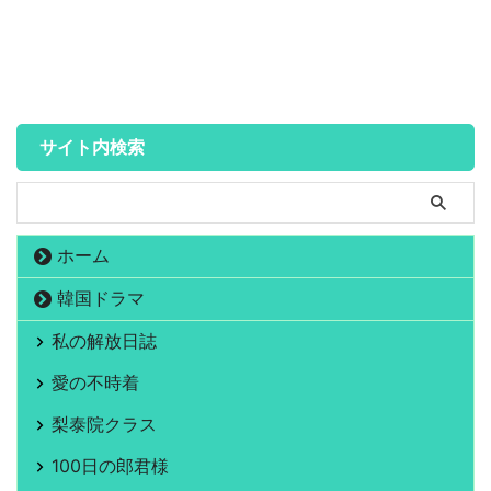
サイト内検索
ホーム
韓国ドラマ
私の解放日誌
愛の不時着
梨泰院クラス
100日の郎君様