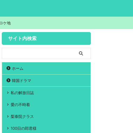
ロケ地
サイト内検索
ホーム
韓国ドラマ
私の解放日誌
愛の不時着
梨泰院クラス
100日の郎君様