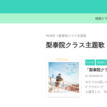
韓国ド
HOME
>
梨泰院クラス主題歌
梨泰院クラス主題歌
K-POP
梨泰院ク
「梨泰院クラ
2024/5/14
V(テテ)の高い
V テテのパク
ら誕生した「Swee