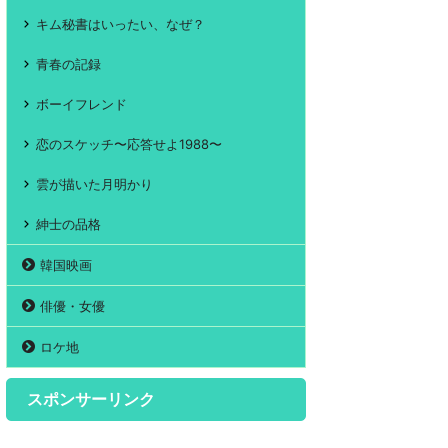
キム秘書はいったい、なぜ？
青春の記録
ボーイフレンド
恋のスケッチ〜応答せよ1988〜
雲が描いた月明かり
紳士の品格
韓国映画
俳優・女優
ロケ地
スポンサーリンク