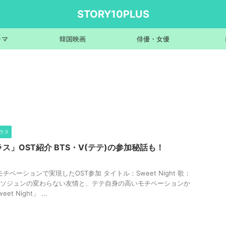
STORY10PLUS
ラマ
韓国映画
俳優・女優
ラス
ス」OST紹介 BTS・V(テテ)の参加秘話も！
モチベーションで実現したOST参加 タイトル：Sweet Night 歌：
・ソジュンの変わらない友情と、テテ自身の高いモチベーションか
t Night」 ...