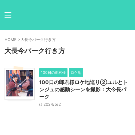
HOME
>
大長今パーク行き方
大長今パーク行き方
100日の郎君様
ロケ地
100日の郎君様ロケ地巡り②ユルとト
ンジュの感動シーンを撮影：大今長パ
ーク
2024/5/2