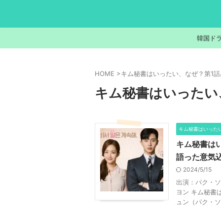
韓国ド
HOME
>
キム秘書はいったい、なぜ？第1話
キム秘書はいったい
キム秘書はいった
キム秘書は
語った意気
2024/5/15
出演：パク・ソ
ヨン キム秘書
ュン（パク・ソ