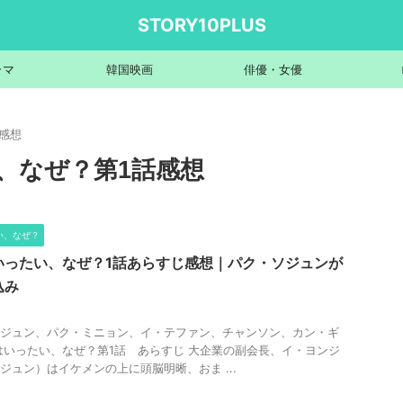
STORY10PLUS
ラマ
韓国映画
俳優・女優
感想
、なぜ？第1話感想
い、なぜ？
いったい、なぜ？1話あらすじ感想｜パク・ソジュンが
込み
ジュン、パク・ミニョン、イ・テファン、チャンソン、カン・ギ
はいったい、なぜ？第1話 あらすじ 大企業の副会長、イ・ヨンジ
ジュン）はイケメンの上に頭脳明晰、おま ...