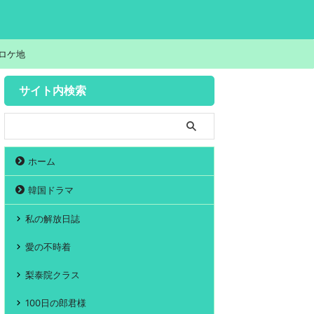
ロケ地
サイト内検索
ホーム
韓国ドラマ
私の解放日誌
愛の不時着
梨泰院クラス
100日の郎君様