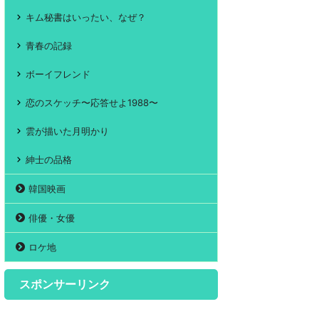
キム秘書はいったい、なぜ？
青春の記録
ボーイフレンド
恋のスケッチ〜応答せよ1988〜
雲が描いた月明かり
紳士の品格
韓国映画
俳優・女優
ロケ地
スポンサーリンク